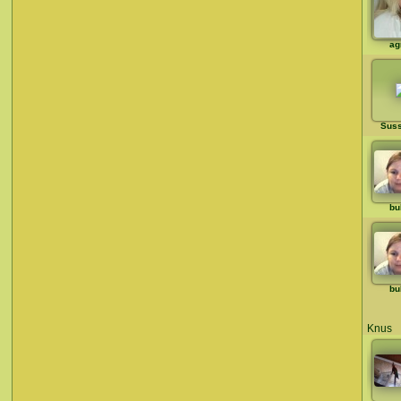
ag
Sus
bu
bu
Knus