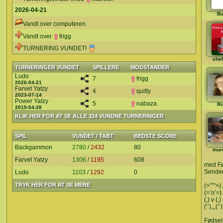
2026-04-21
Bu
Vandt over computeren
Vandt over
frigg
TURNERING VUNDET!
che
TURNERINGER VUNDET
SPILLERE
MODSTANDER
Ludo
7
frigg
2026-04-21
Farvet Yatzy
4
quitty
2023-07-14
Power Yatzy
5
nabaza
Ri
2019-04-28
KLIK HER FOR AT SE ALLE 324 VUNDNE TURNERINGER
SPIL
VUNDET / TABT
BEDSTE SCORE
Backgammon
2780
/
2432
80
mur
Farvet Yatzy
1306
/
1195
608
med F
Sender
Ludo
1103
/
1292
0
TRYK HER FOR AT SE MERE
(>”””<)…
(=’o’=)
(,) v (
(’’),,,(
Fødse