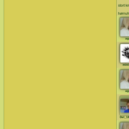
stort 
hørnuh
ag
min
ag
Del_1