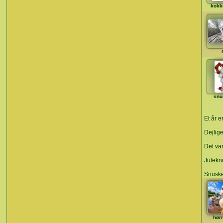
kokk
snu
Et år e
Dejlige
Det var
Julekn
Snuske
hør