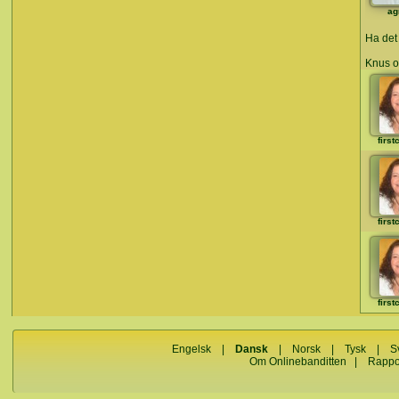
ag
Ha det 
Knus o
first
first
first
Engelsk
|
Dansk
|
Norsk
|
Tysk
|
S
Om Onlinebanditten
|
Rappo