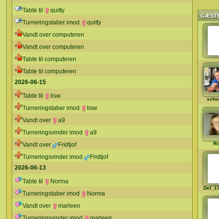
Tabte til
quitty
GÆST
Turneringstaber imod
quitty
Vandt over computeren
Vandt over computeren
Tabte til computeren
Tabte til computeren
2026-06-15
Tabte til
lisw
scho
Turneringstaber imod
lisw
Vandt over
a9
Turneringsvinder imod
a9
Ri
Vandt over
Fridtjof
Turneringsvinder imod
Fridtjof
2026-06-13
Tabte til
Norma
Del_1
Turneringstaber imod
Norma
Vandt over
marleen
Turneringsvinder imod
marleen