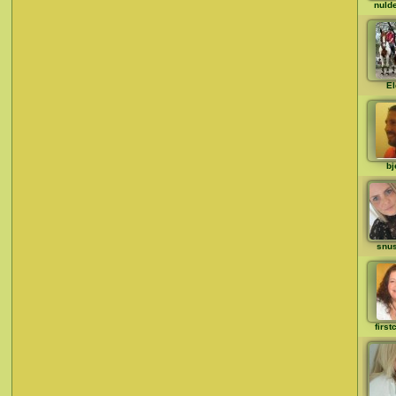
nulde
El
bj
snu
first