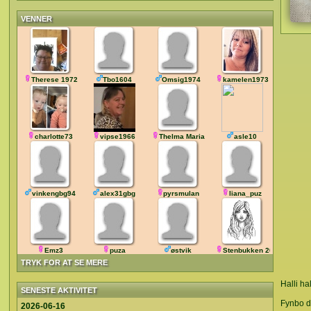
VENNER
Therese 1972
Tbo1604
Omsig1974
kamelen1973
charlotte73
vipse1966
Thelma Maria
asle10
vinkengbg94
alex31gbg
pyrsmulan
liana_puz
Emz3
puza
østvik
Stenbukken 2021
TRYK FOR AT SE MERE
Halli hall
SENESTE AKTIVITET
Fynbo de
2026-06-16