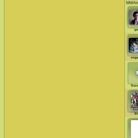
MM/An
ga
enga
Sus
El