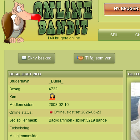
NY BRUGER
NY BRUGER
SPIL
C
140 brugere online
`
Skriv besked
Tilføj som ven
DETALJERET INFO
BILLE
Brugernavn:
_Duller_
Besøg:
4722
Køn:
Medlem siden:
2008-02-10
Offline, sidst set
2026-06-23
Online status:
Jeg spiller mest:
Backgammon - spillet 5219 gange
Fødselsdag:
...
Min hjemmeside: