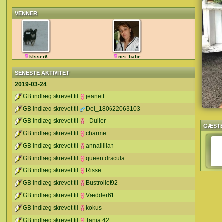
VENNER
kisser6
net_babe
SENESTE AKTIVITET
2019-03-24
GB indlæg skrevet til
jeanett
GB indlæg skrevet til
Del_180622063103
GB indlæg skrevet til
_Duller_
GÆST
GB indlæg skrevet til
charme
GB indlæg skrevet til
annalillian
GB indlæg skrevet til
queen dracula
GB indlæg skrevet til
Risse
GB indlæg skrevet til
Bustrollet92
GB indlæg skrevet til
Vædder61
GB indlæg skrevet til
kokus
GB indlæg skrevet til
Tanja 42