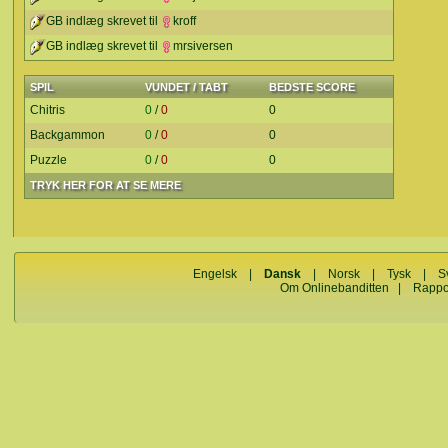
GB indlæg skrevet til
kroff
GB indlæg skrevet til
mrsiversen
SPIL
VUNDET / TABT
BEDSTE SCORE
Chitris
0
/
0
0
Backgammon
0
/
0
0
Puzzle
0
/
0
0
TRYK HER FOR AT SE MERE
Engelsk
|
Dansk
|
Norsk
|
Tysk
|
S
Om Onlinebanditten
|
Rappo