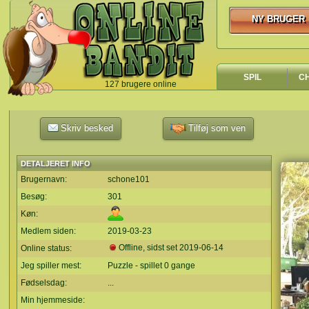
NY BRUGER
NY BRUGER
SPIL
C
127 brugere online
`
Skriv besked
Tilføj som ven
DETALJERET INFO
Brugernavn:
schone101
Besøg:
301
Køn:
Medlem siden:
2019-03-23
Offline, sidst set
2019-06-14
Online status:
Jeg spiller mest:
Puzzle - spillet 0 gange
Fødselsdag:
...
Min hjemmeside: