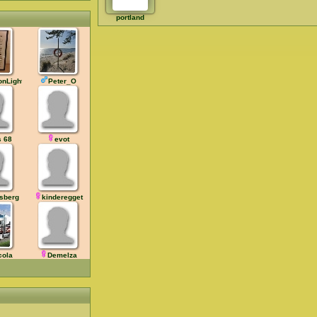
portland
onLight
Peter_O
s 68
evot
sberg
kinderegget
cola
Demelza