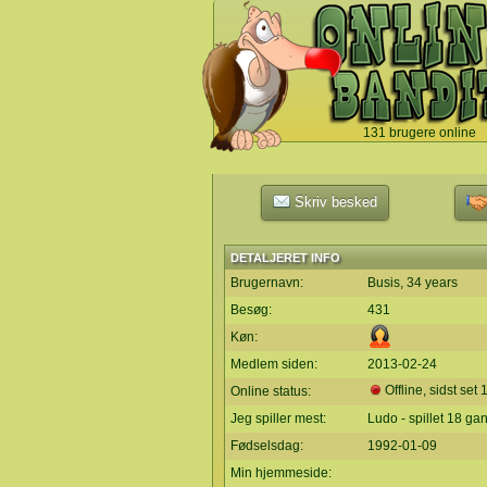
131 brugere online
`
Skriv besked
DETALJERET INFO
Brugernavn:
Busis, 34 years
Besøg:
431
Køn:
Medlem siden:
2013-02-24
Offline, sidst set
Online status:
Jeg spiller mest:
Ludo - spillet 18 ga
Fødselsdag:
1992-01-09
Min hjemmeside: