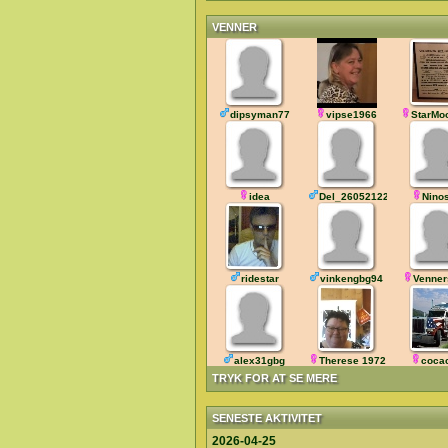
VENNER
dipsyman77
vipse1966
StarMo
idea
Del_260521222718
Nino
ridestar
vinkengbg94
Venner
alex31gbg
Therese 1972
coca
TRYK FOR AT SE MERE
SENESTE AKTIVITET
2026-04-25