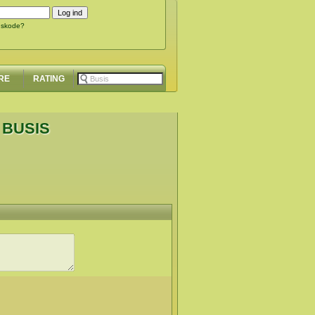
gskode?
RE
RATING
 BUSIS