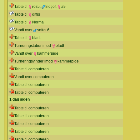
Tabte til
ros5
,
fridtjof
,
a9
Tabte til
gittis
Tabte til
Norma
Vandt over
sofus 6
Tabte til
bladt
Turneringstaber imod
bladt
Vandt over
kammerpige
Turneringsvinder imod
kammerpige
Tabte til computeren
Vandt over computeren
Tabte til computeren
Tabte til computeren
1 dag siden
Tabte til computeren
Tabte til computeren
Tabte til computeren
Tabte til computeren
Tabte til computeren