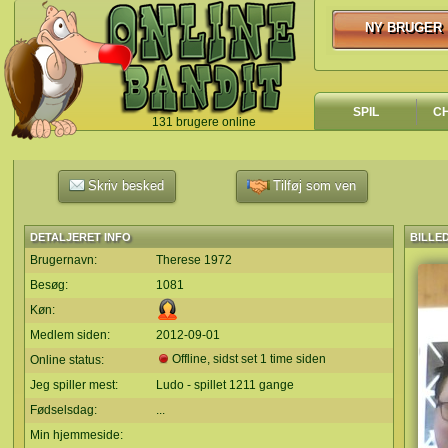
NY BRUGER
NY BRUGER
SPIL
C
131 brugere online
`
Skriv besked
Tilføj som ven
DETALJERET INFO
BILLE
Brugernavn:
Therese 1972
Besøg:
1081
Køn:
Medlem siden:
2012-09-01
Offline, sidst set 1 time siden
Online status:
Jeg spiller mest:
Ludo - spillet 1211 gange
Fødselsdag:
...
Min hjemmeside: