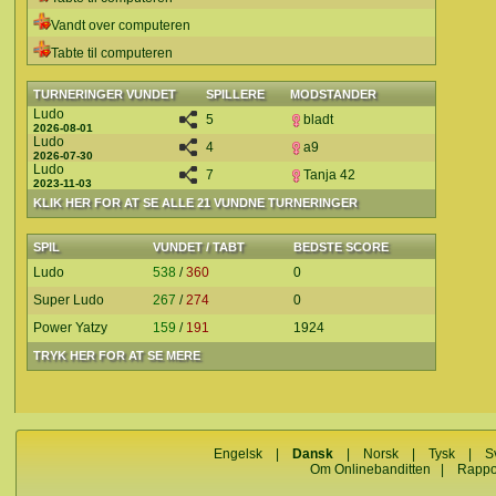
Vandt over computeren
Tabte til computeren
TURNERINGER VUNDET
SPILLERE
MODSTANDER
Ludo
5
bladt
2026-08-01
Ludo
4
a9
2026-07-30
Ludo
7
Tanja 42
2023-11-03
KLIK HER FOR AT SE ALLE 21 VUNDNE TURNERINGER
SPIL
VUNDET / TABT
BEDSTE SCORE
Ludo
538
/
360
0
Super Ludo
267
/
274
0
Power Yatzy
159
/
191
1924
TRYK HER FOR AT SE MERE
Engelsk
|
Dansk
|
Norsk
|
Tysk
|
S
Om Onlinebanditten
|
Rappo