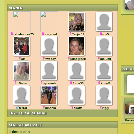
VENNER
rehabnurse75
torgrund
Tanja 42
ros5
a9
tweedy
jothegreek
malubu
GÆST
_Duller_
pyrsmulan
force33
kitty41
terror
ninahm
skotta
viggi
TRYK FOR AT SE MERE
There
SENESTE AKTIVITET
1 time siden