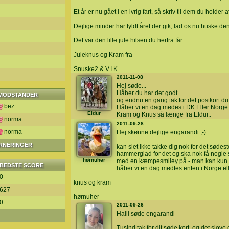
Et år er nu gået i en ivrig fart, så skriv til dem du holder a
Dejlige minder har fyldt året der gik, lad os nu huske den
Det var den lille jule hilsen du herfra får.
Juleknus og Kram fra
Snuske2 & V.I.K
2011-11-08
Hej søde...
Håber du har det godt.
MODSTANDER
og endnu en gang tak for det postkort du
bez
Håber vi en dag mødes i DK Eller Norge.
Eldur
Kram og Knus så længe fra Eldur..
norma
2011-09-28
norma
Hej skønne dejlige engarandi ;-)
URNERINGER
kan slet ikke takke dig nok for det sødeste
hammerglad for det og ska nok få nogle sm
hørnuher
med en kæmpesmiley på - man kan kun s
BEDSTE SCORE
håber vi en dag mødtes enten i Norge el
0
knus og kram
627
hørnuher
0
2011-09-26
Haiii søde engarandi
Tusind tak for dit søde kort, og det sjove