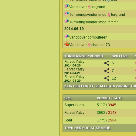
Vandt over
torgrund
Turneringsvinder imod
torgrund
Turneringsvinder imod *******
2014-06-19
Vandt over computeren
Vandt over
charlotte73
TURNERINGER VUNDET
SPILLERE
Farvet Yatzy
6
2014-06-20
Farvet Yatzy
7
2014-04-21
Farvet Yatzy
12
2014-04-20
KLIK HER FOR AT SE ALLE 410 VUNDNE T
SPIL
VUNDET / TABT
Super Ludo
5117
/
3945
Farvet Yatzy
3662
/
3143
Spar
1775
/
2984
TRYK HER FOR AT SE MERE