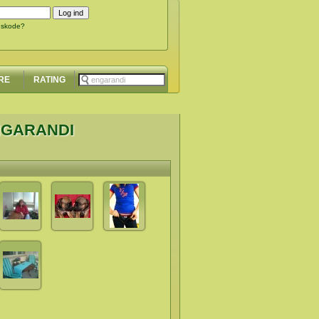
gskode?
RE
RATING
NGARANDI