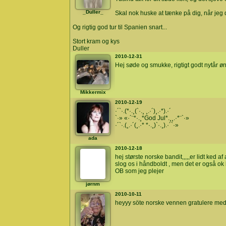
_Duller_
Skal nok huske at tænke på dig, når jeg d
Og rigtig god tur til Spanien snart...
Stort kram og kys
Duller
2010-12-31
Hej søde og smukke, rigtigt godt nytår ø
Mikkermix
2010-12-19
·´`·.(*·.¸(`·.¸ ¸.·´)¸.·*).·´
`·» «·´¨*·.¸*God Jul*.¸¸.·*¨`·»
·´`·.(¸.·´(¸.·* *·.¸)`·.¸).·´`·»
ada
2010-12-18
hej største norske bandit,,,,,er lidt ked af
slog os i håndboldt , men det er også ok b
OB som jeg plejer
jørnm
2010-10-11
heyyy söte norske vennen gratulere