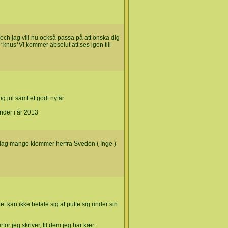
och jag vill nu också passa på att önska dig
r *knus*Vi kommer absolut att ses igen till
 jul samt et godt nytår.
nder i år 2013
n dag mange klemmer herfra Sveden ( Inge )
et kan ikke betale sig at putte sig under sin
or jeg skriver, til dem jeg har kær.