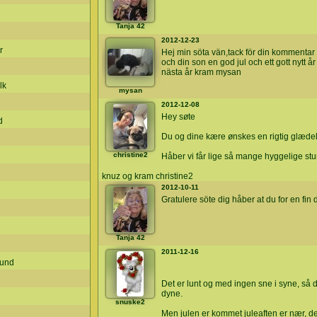
Tanja 42
2012-12-23
r
Hej min söta vän,tack för din kommentar 
och din son en god jul och ett gott nytt å
nästa år kram mysan
lk
mysan
2012-12-08
Hey søte
d
Du og dine kære ønskes en rigtig glædelig
christine2
Håber vi får lige så mange hyggelige stu
knuz og kram christine2
2012-10-11
Gratulere söte dig håber at du for en fi
Tanja 42
2011-12-16
rund
Det er lunt og med ingen sne i syne, så d
dyne.
snuske2
Men julen er kommet juleaften er nær, derf