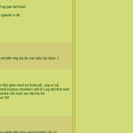
f og gør det klart.
 glæde vi fik.
 sendte mig da du var ude og rejse :)
.
 lille glas med en trold på - jeg er så
å baileys drukket i det 8-) og det fine kort
mile når man ser det he he
ler DK
 og søde lille glas med trolden på ;o)