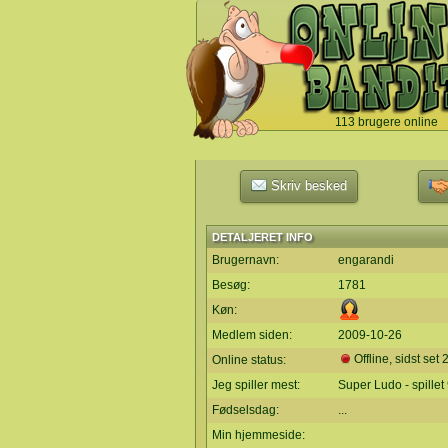
113 brugere online
`
Skriv besked
DETALJERET INFO
Brugernavn:
engarandi
Besøg:
1781
Køn:
Medlem siden:
2009-10-26
Offline, sidst set
Online status:
Jeg spiller mest:
Super Ludo - spille
Fødselsdag:
...
Min hjemmeside: