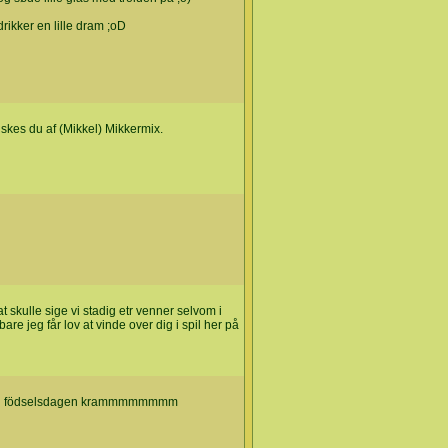
rikker en lille dram ;oD
nskes du af (Mikkel) Mikkermix.
 at skulle sige vi stadig etr venner selvom i
are jeg får lov at vinde over dig i spil her på
 med födselsdagen krammmmmmmm