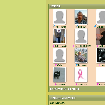
VENNER
Tullefar56
krille85
Mikker
Tullemor49
Del_150806225808
sull
Gola 1
hr. rose
quit
kisser6
helle toft
firkl
TRYK FOR AT SE MERE
SENESTE AKTIVITET
2018-05-05