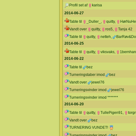
Profil set af
karisa
2014-06-27
Tabte til
_Duller_
,
quitty
,
HørNuHe
Vandt over
quitty
,
ros5
,
Tanja 42
Tabte til
quitty
,
netteh
,
BarRøv&Do
2014-06-25
Tabte til
quitty
,
viksvaks
,
1bernhar
2014-06-22
Tabte til
bez
Turneringstaber imod
bez
Vandt over
jewel76
Turneringsvinder imod
jewel76
Turneringsvinder imod *******
2014-06-20
Tabte til
quitty
,
TullePigen91
,
torg
Vandt over
bez
TURNERING VUNDET!
Turneringsvinder imod
bez