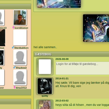
mix13
kornblomst
hei alle sammen..
emus
Stenbukken
GÆSTEBOG
2026-08-08
ty
Shadow2
2014-01-21
Hej søde. Vil bare sige jeg tænker på di
alt. Knus til dig, ven
øver
bina1012
quitty
2013-03-02
heyy söta så di hilsen , men du var logg