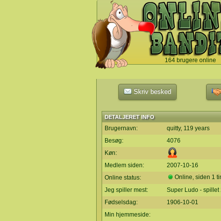
164 brugere online
`
Skriv besked
DETALJERET INFO
Brugernavn:
quitty, 119 years
Besøg:
4076
Køn:
Medlem siden:
2007-10-16
Online, siden 1 t
Online status:
Jeg spiller mest:
Super Ludo - spille
Fødselsdag:
1906-10-01
Min hjemmeside: