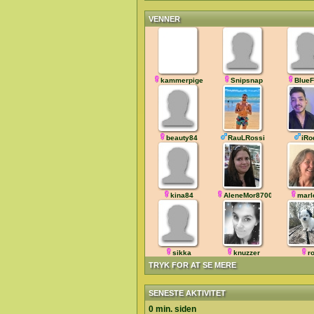
VENNER
kammerpige
Snipsnap
Blue
beauty84
RauLRossi
iRo
kina84
AleneMor8700
marl
sikka
knuzzer
r
TRYK FOR AT SE MERE
SENESTE AKTIVITET
0 min. siden