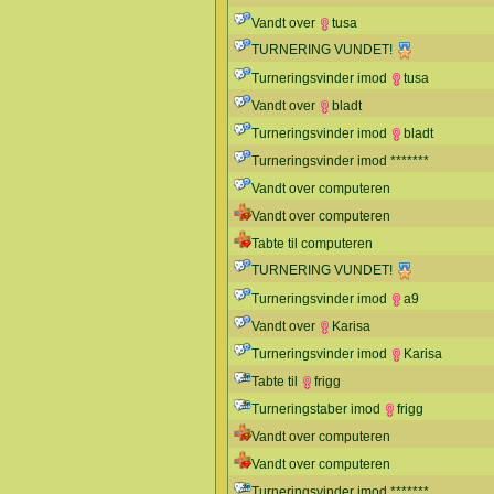
Vandt over
tusa
TURNERING VUNDET!
Turneringsvinder imod
tusa
Vandt over
bladt
Turneringsvinder imod
bladt
Turneringsvinder imod *******
Vandt over computeren
Vandt over computeren
Tabte til computeren
TURNERING VUNDET!
Turneringsvinder imod
a9
Vandt over
Karisa
Turneringsvinder imod
Karisa
Tabte til
frigg
Turneringstaber imod
frigg
Vandt over computeren
Vandt over computeren
Turneringsvinder imod *******