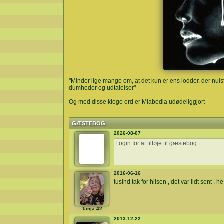
"Minder lige mange om, at det kun er ens lodder, der nulst
dumheder og udtalelser"
Og med disse kloge ord er Miabedia udødeliggjort
GÆSTEBOG
2026-08-07
2016-06-16
tusind tak for hilsen , det var lidt sent , 
Tanja 42
2013-12-22