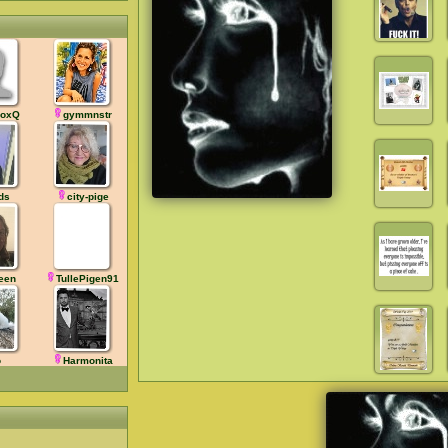
FoxQ
gymmnstr
ds
city-pige
een
TullePigen91
o
Harmonita