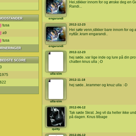
Hei,stikker innom for og ønske deg en God
Randi...
MODSTANDER
engarandi
2012-12-23
tusa
Hei søte venn,stikker bare innom for og øn
a9
nyttår..kram engarandi..
tusa
engarandi
TURNERINGER
2012-12-23
hej søde..var lige inde og lure på din profi
BEDSTE SCORE
chatten knus ulla ;-D
0
ulla-sim
1975
2012-11-18
622
hej søde...krammer og knuz ulla :-D
ulla-sim
2012-06-12
Tak søde Skrat. Jeg vil da heller ikke un
på dagen. Knus tilbage
quitty
2012-06-12