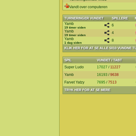
Vandt over computeren
TURNERINGER VUNDET
SPILLERE
Yamb
6
19 timer siden
Yamb
4
19 timer siden
Yamb
8
1 dag siden
KLIK HER FOR AT SE ALLE 5010 VUNDNE 
SPIL
VUNDET / TABT
Super Ludo
17027
/
11227
Yamb
16193
/
9638
Farvet Yatzy
7695
/
7513
TRYK HER FOR AT SE MERE