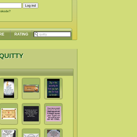
gskode?
RE
RATING
QUITTY