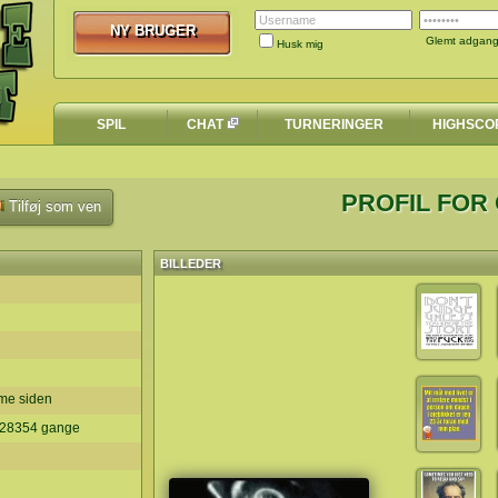
NY BRUGER
NY BRUGER
Glemt adgan
Husk mig
SPIL
CHAT
TURNERINGER
HIGHSCO
PROFIL FOR 
Tilføj som ven
BILLEDER
ime siden
t 28354 gange