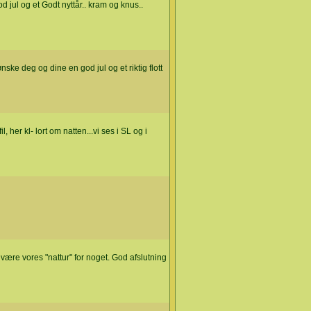
 jul og et Godt nyttår.. kram og knus..
ske deg og dine en god jul og et riktig flott
l, her kl- lort om natten...vi ses i SL og i
dvære vores "nattur" for noget. God afslutning