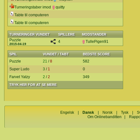
Turneringstaber imod
quitty
Tabte til computeren
Tabte til computeren
TURNERINGER VUNDET
SPILLERE
MODSTANDER
Puzzle
4
TullePigen91
2015-04-19
SPIL
VUNDET / TABT
BEDSTE SCORE
Puzzle
21
/
8
582
Super Ludo
3
/
1
0
Farvet Yatzy
2
/
2
349
TRYK HER FOR AT SE MERE
Engelsk
|
Dansk
|
Norsk
|
Tysk
|
S
Om Onlinebanditten
|
Rappo