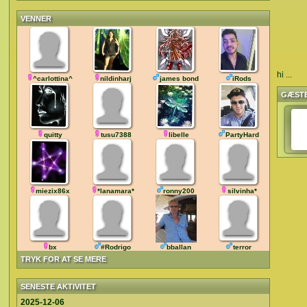
VENNER
hi ...
^carlottina^
nildinharj
james bond
iRods
GÆST
quitty
tusu7388
libelle
PartyHard
miezix86x
*lanamara*
ronny200
silvinha*
bx
#Rodrigo
bballan
terror
TRYK FOR AT SE MERE
SENESTE AKTIVITET
2025-12-06