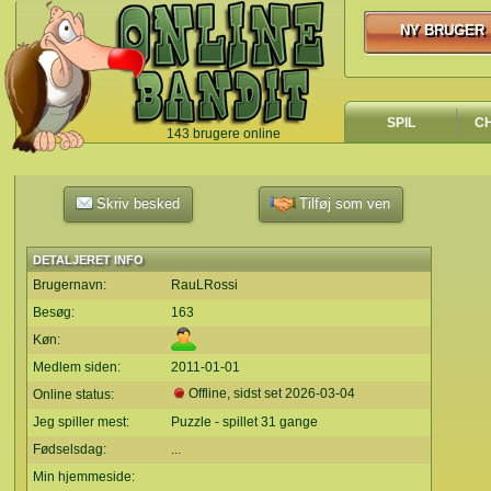
NY BRUGER
NY BRUGER
SPIL
C
143 brugere online
`
Skriv besked
Tilføj som ven
DETALJERET INFO
Brugernavn:
RauLRossi
Besøg:
163
Køn:
Medlem siden:
2011-01-01
Offline, sidst set
2026-03-04
Online status:
Jeg spiller mest:
Puzzle - spillet 31 gange
Fødselsdag:
...
Min hjemmeside: