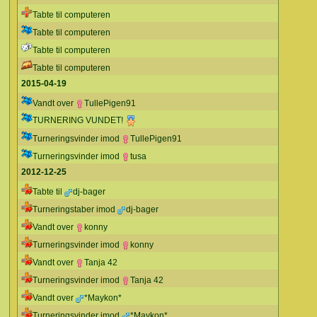
Tabte til computeren
Tabte til computeren
Tabte til computeren
Tabte til computeren
2015-04-19
Vandt over
TullePigen91
TURNERING VUNDET!
Turneringsvinder imod
TullePigen91
Turneringsvinder imod
tusa
2012-12-25
Tabte til
dj-bager
Turneringstaber imod
dj-bager
Vandt over
konny
Turneringsvinder imod
konny
Vandt over
Tanja 42
Turneringsvinder imod
Tanja 42
Vandt over
*Maykon*
Turneringsvinder imod
*Maykon*