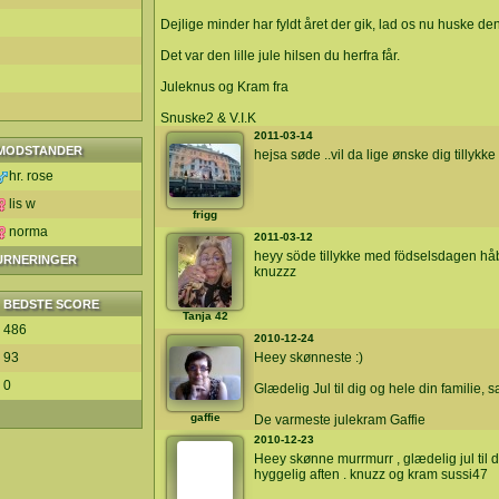
Dejlige minder har fyldt året der gik, lad os nu huske den
Det var den lille jule hilsen du herfra får.
Juleknus og Kram fra
Snuske2 & V.I.K
2011-03-14
MODSTANDER
hejsa søde ..vil da lige ønske dig tillykk
hr. rose
lis w
frigg
norma
2011-03-12
heyy söde tillykke med födselsdagen håb
TURNERINGER
knuzzz
BEDSTE SCORE
Tanja 42
486
2010-12-24
93
Heey skønneste :)
0
Glædelig Jul til dig og hele din familie, s
gaffie
De varmeste julekram Gaffie
2010-12-23
Heey skønne murrmurr , glædelig jul til dig
hyggelig aften . knuzz og kram sussi47