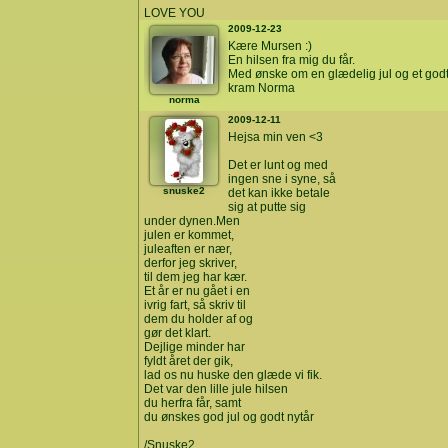
LOVE YOU
2009-12-23
Kære Mursen :)
En hilsen fra mig du får.
Med ønske om en glædelig jul og et godt
kram Norma
norma
2009-12-11
Hejsa min ven <3
Det er lunt og med
ingen sne i syne, så
snuske2
det kan ikke betale
sig at putte sig
under dynen.Men
julen er kommet,
juleaften er nær,
derfor jeg skriver,
til dem jeg har kær.
Et år er nu gået i en
ivrig fart, så skriv til
dem du holder af og
gør det klart.
Dejlige minder har
fyldt året der gik,
lad os nu huske den glæde vi fik.
Det var den lille jule hilsen
du herfra får, samt
du ønskes god jul og godt nytår
/Snuske2