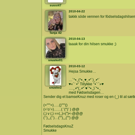
sussi47
2010-04-22
takkk söde vennen for födselsdagshilsen
Tanja 42
2010-04-13
taaak for din hilsen smukke ;)
snuske01
2010-03-12
Hejsa Smukke…
…´*•.¸(*•.¸♥¸.•*´)¸.•*´
♥«´¨ •° Tillykke °•´¨`»♥
snuske2
….¸.•*(¸.•*´♥`*•.¸)`*•.¸
med Fødselsdagen…
Sender dig et bamseKnuz med roser og en (_) til at sæt
(>”””<)…..()”””()
(=’o’=)……( ’(*)’ ) @@
(,) v (,) ==(,,)=(”)<-@@@
(’’),,,(’’)…(””),,,(””) @@
FødselsdagsKnuZ
Smukke