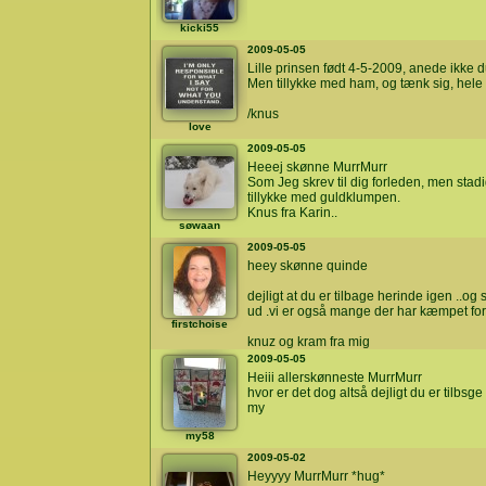
kicki55
2009-05-05
Lille prinsen født 4-5-2009, anede ikke 
Men tillykke med ham, og tænk sig, hele d
/knus
love
2009-05-05
Heeej skønne MurrMurr
Som Jeg skrev til dig forleden, men stad
tillykke med guldklumpen.
Knus fra Karin..
søwaan
2009-05-05
heey skønne quinde
dejligt at du er tilbage herinde igen ..og
ud .vi er også mange der har kæmpet for 
firstchoise
knuz og kram fra mig
2009-05-05
Heiii allerskønneste MurrMurr
hvor er det dog altså dejligt du er tilbs
my
my58
2009-05-02
Heyyyy MurrMurr *hug*