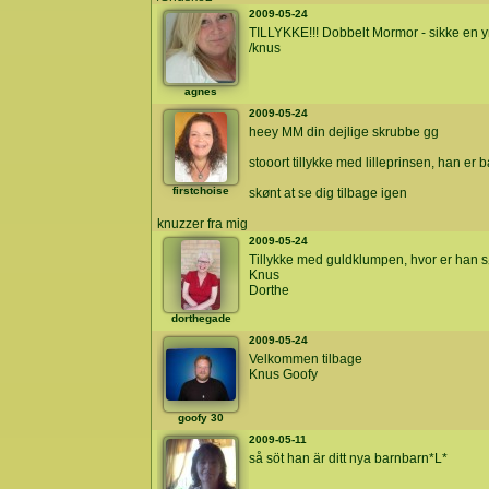
2009-05-24
TILLYKKE!!! Dobbelt Mormor - sikke en yndig
/knus
agnes
2009-05-24
heey MM din dejlige skrubbe gg
stooort tillykke med lilleprinsen, han er ba
firstchoise
skønt at se dig tilbage igen
knuzzer fra mig
2009-05-24
Tillykke med guldklumpen, hvor er han s
Knus
Dorthe
dorthegade
2009-05-24
Velkommen tilbage
Knus Goofy
goofy 30
2009-05-11
så söt han är ditt nya barnbarn*L*