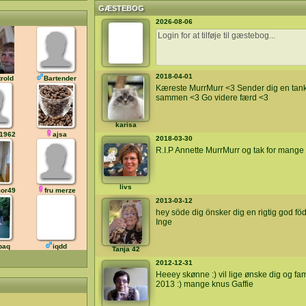
GÆSTEBOG
2026-08-06
2018-04-01
rold
Bartender
Kæreste MurrMurr <3 Sender dig en tan
sammen <3 Go videre færd <3
karisa
1962
ajsa
2018-03-30
R.I.P Annette MurrMurr og tak for mang
livs
mor49
fru merze
2013-03-12
hey söde dig önsker dig en rigtig god fö
Inge
paq
iqdd
Tanja 42
2012-12-31
Heeey skønne :) vil lige ønske dig og fam
2013 :) mange knus Gaffie