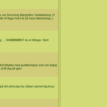
du var Dronning Margrethe i forklædning :O
k vil flage hvert år på hans fødselsdag ;)
ig .... SKØØØØØNT du er tilbage. Stort
 stort tillykke med guldklumpen som ser dejlig
at få dig på igen.
ge på din pind-jeg har sådan savnet dig knuz