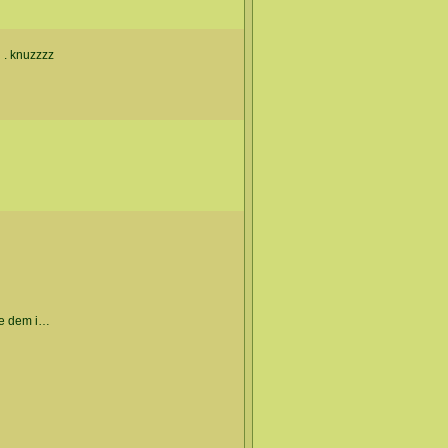
 . knuzzzz
te dem i…