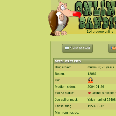
114 brugere online
`
Skriv besked
DETALJERET INFO
Brugernavn:
murrmurr, 73 years
Besøg:
12081
Køn:
Medlem siden:
2004-01-26
Offline, sidst set
Online status:
Jeg spiller mest:
Yatzy - spillet 2240
Fødselsdag:
1953-03-12
Min hjemmeside: