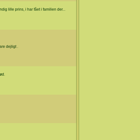
 lille prins, i har fået i familien der...
re dejligt .
ød.