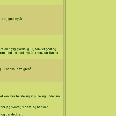
jul og godt nytår.
re en rigtig glædelig jul, samt et godt og
ære med dig i det nye år ;) knuz og Tanker
g jul her knuz fra grenå
et kan ikke betale sig at putte sig under sin
or jeg skriver, til dem jeg har kær.
f og gør det klart.