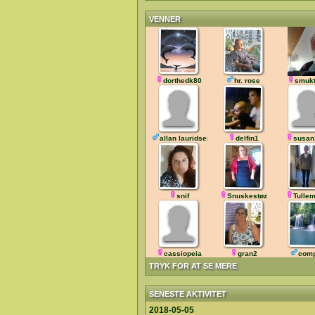
VENNER
dorthedk80
hr. rose
smukt
allan lauridsen
delfin1
susan
snif
Snuskestøz
Tulle
cassiopeia
gran2
com
TRYK FOR AT SE MERE
SENESTE AKTIVITET
2018-05-05