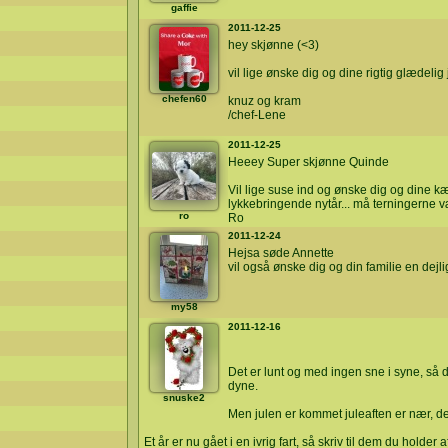
gaffie
2011-12-25
hey skjønne (<3)
vil lige ønske dig og dine rigtig glædelig 
chefen60
knuz og kram
/chef-Lene
2011-12-25
Heeey Super skjønne Quinde
Vil lige suse ind og ønske dig og dine kæ
lykkebringende nytår... må terningerne v
ro
Ro
2011-12-24
Hejsa søde Annette
vil også ønske dig og din familie en dejli
my58
2011-12-16
Det er lunt og med ingen sne i syne, så d
dyne.
snuske2
Men julen er kommet juleaften er nær, derf
Et år er nu gået i en ivrig fart, så skriv til dem du holder a