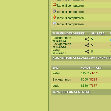
Tabte til computeren
Tabte til computeren
Tabte til computeren
Tabte til computeren
TURNERINGER VUNDET
SPILLERE
Backgammon
5
2014-06-24
Backgammon
5
2014-06-14
Yatzy
8
2014-06-02
KLIK HER FOR AT SE ALLE 3307 VUNDNE 
SPIL
VUNDET / TABT
Yatzy
11574
/
10706
Backgammon
8550
/
8289
Ludo
8180
/
7677
TRYK HER FOR AT SE MERE