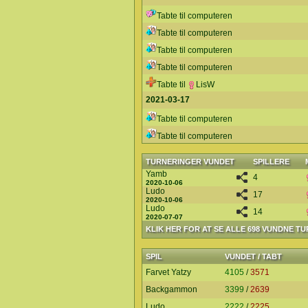
Tabte til computeren
Tabte til computeren
Tabte til computeren
Tabte til computeren
Tabte til
LisW
2021-03-17
Tabte til computeren
Tabte til computeren
TURNERINGER VUNDET
SPILLERE
Yamb
4
2020-10-06
Ludo
17
2020-10-06
Ludo
14
2020-07-07
KLIK HER FOR AT SE ALLE 698 VUNDNE T
SPIL
VUNDET / TABT
Farvet Yatzy
4105
/
3571
Backgammon
3399
/
2639
Ludo
2222
/
2225