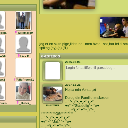
opeia
Tullemor49
jeg er en skøn pige,lidt rund...men hvad...sss,har let til s
spil:bg (ey) (p) (f1)
far56
Lisa B.
GÆSTEBOG
2026-08-06
ow2
TullePigen91
2007-12-21
Hejsa min Ven… ;o)
Du og din Familie ønskes en
…´*•.¸(*•.¸♥¸.•*´)¸.•*´
huen
_Duller_
murrmurr
♥«´¨ •°Glædelig°•´¨`»♥
….¸.•*(¸.•*´♥`*•.¸)`*•.¸
**********OG*********
…´*•.¸(*•.¸♥¸.•*´)¸.•*´
♥«´¨ •° *JuL* °•´¨`»♥
….¸.•*(¸.•*´♥`*•.¸)`*•.¸