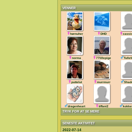
VENNER
hørnuher
DHD
cassi
norma
77lillepige
Tulle
puttelut
murrmurr
Shad
dragenheart
tiffani2
kokke
TRYK FOR AT SE MERE
SENESTE AKTIVITET
2022-07-14