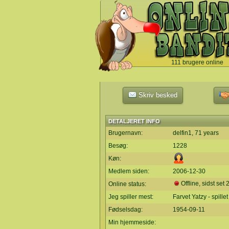
111 brugere online
`
Skriv besked
DETALJERET INFO
Brugernavn:
delfin1, 71 years
Besøg:
1228
Køn:
Medlem siden:
2006-12-30
Offline, sidst set
Online status:
Jeg spiller mest:
Farvet Yatzy - spill
Fødselsdag:
1954-09-11
Min hjemmeside: