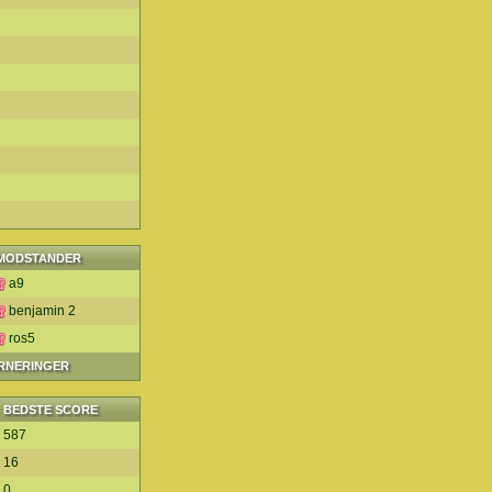
MODSTANDER
a9
benjamin 2
ros5
URNERINGER
BEDSTE SCORE
587
16
0