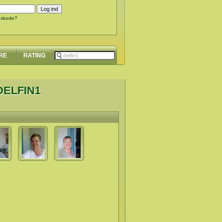
gskode?
RE
RATING
DELFIN1