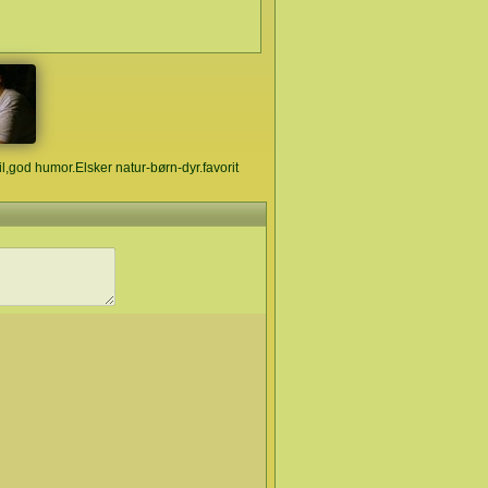
mil,god humor.Elsker natur-børn-dyr.favorit