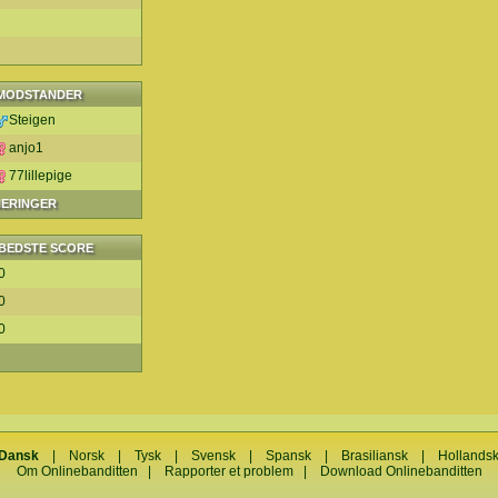
MODSTANDER
Steigen
anjo1
77lillepige
NERINGER
BEDSTE SCORE
0
0
0
Dansk
|
Norsk
|
Tysk
|
Svensk
|
Spansk
|
Brasiliansk
|
Hollands
Om Onlinebanditten
|
Rapporter et problem
|
Download Onlinebanditten