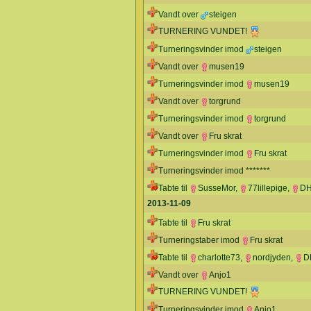
Vandt over
steigen
TURNERING VUNDET!
Turneringsvinder imod
steigen
Vandt over
musen19
Turneringsvinder imod
musen19
Vandt over
torgrund
Turneringsvinder imod
torgrund
Vandt over
Fru skrat
Turneringsvinder imod
Fru skrat
Turneringsvinder imod *******
Tabte til
SusseMor
,
77lillepige
,
D
2013-11-09
Tabte til
Fru skrat
Turneringstaber imod
Fru skrat
Tabte til
charlotte73
,
nordjyden
,
D
Vandt over
Anjo1
TURNERING VUNDET!
Turneringsvinder imod
Anjo1