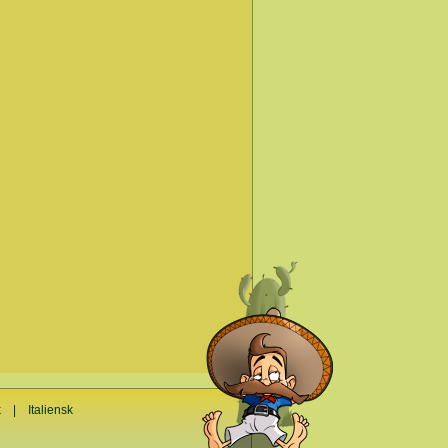
k
|
Italiensk