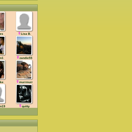
es
Lisa B.
in1
zandie55
ke
murrmurr
n19
quitty