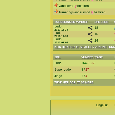
Vandt over
bethiren
Turneringsvinder imod
bethiren
TURNERINGER VUNDET
SPILLERE
Ludo
18
2013-11-23
Ludo
16
2013-11-08
Ludo
24
2013-08-02
KLIK HER FOR AT SE ALLE 5 VUNDNE TUR
SPIL
VUNDET / TABT
Ludo
164
/
192
Super Ludo
8
/
27
Jingo
1
/
4
TRYK HER FOR AT SE MERE
Engelsk
|