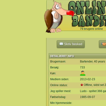
79 brugere online
`
Skriv besked
DETALJERET INFO
Brugernavn:
Bartender, 40 years
Besøg:
733
Køn:
Medlem siden:
2013-02-23
Offline, sidst set
Online status:
Jeg spiller mest:
Ludo - spillet 366 g
Fødselsdag:
1985-09-07
Min hjemmeside: