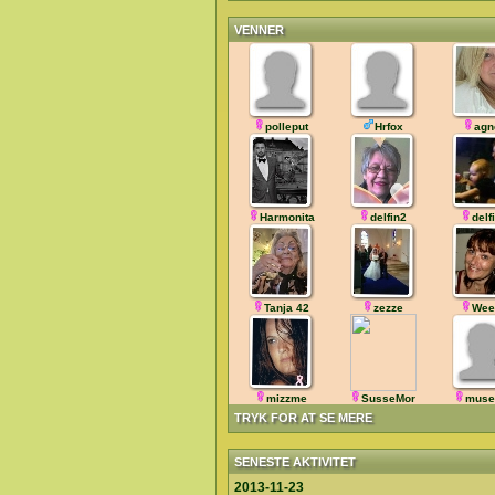
VENNER
polleput
Hrfox
agn
Harmonita
delfin2
delf
Tanja 42
zezze
Wee
mizzme
SusseMor
muse
TRYK FOR AT SE MERE
SENESTE AKTIVITET
2013-11-23