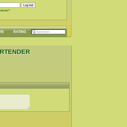
gskode?
RE
RATING
ARTENDER