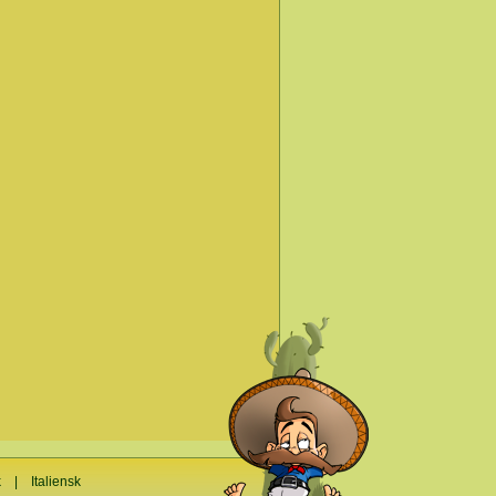
k
|
Italiensk