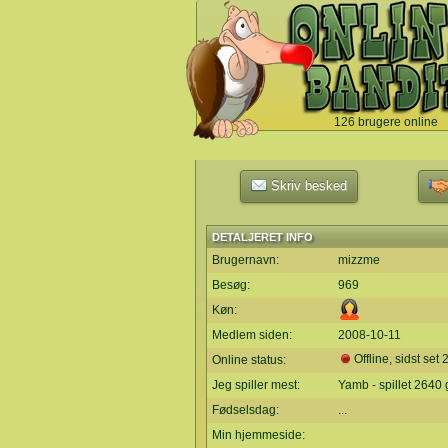
126 brugere online
`
Skriv besked
DETALJERET INFO
Brugernavn:
mizzme
Besøg:
969
Køn:
Medlem siden:
2008-10-11
Offline, sidst set
Online status:
Jeg spiller mest:
Yamb - spillet 2640
Fødselsdag:
...
Min hjemmeside: