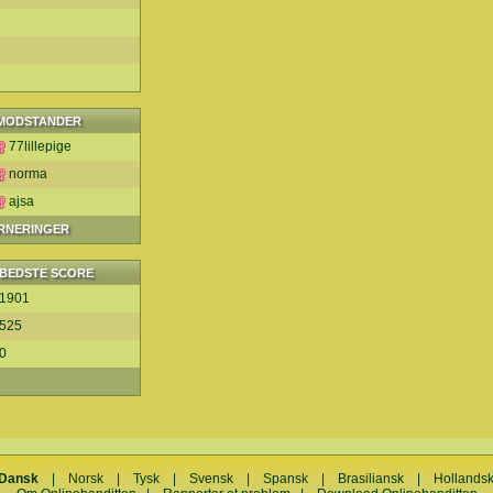
MODSTANDER
77lillepige
norma
ajsa
URNERINGER
BEDSTE SCORE
1901
525
0
Dansk
|
Norsk
|
Tysk
|
Svensk
|
Spansk
|
Brasiliansk
|
Hollands