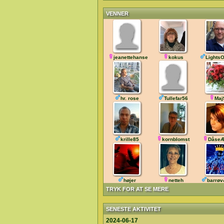
VENNER
jeanettehansen
kokus
LightsO
hr. rose
Tullefar56
Maj
krille85
kornblomst
DåseÆ
højer
netteh
barrøv
TRYK FOR AT SE MERE
SENESTE AKTIVITET
2024-06-17