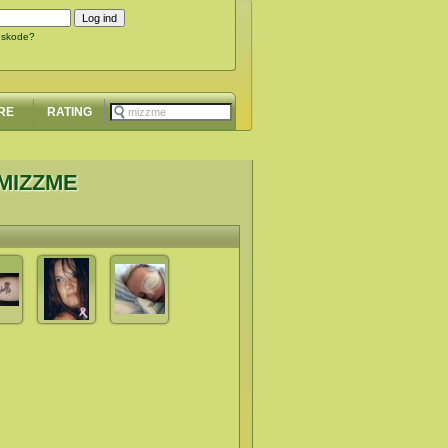
gskode?
RE
RATING
MIZZME