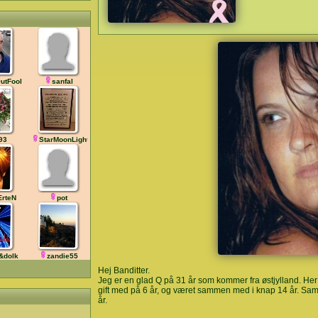
utFool
sanfal
93
StarMoonLight
rteN
pot
&dolk
zandie55
Hej Banditter.
Jeg er en glad Q på 31 år som kommer fra østjylland. H
gift med på 6 år, og været sammen med i knap 14 år. Samme
år.