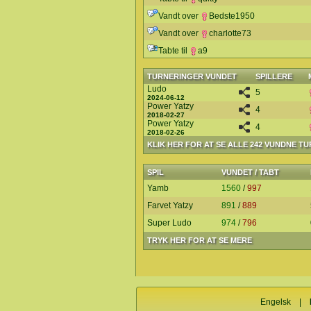
Vandt over
Bedste1950
Vandt over
charlotte73
Tabte til
a9
TURNERINGER VUNDET
SPILLERE
Ludo
5
2024-06-12
Power Yatzy
4
2018-02-27
Power Yatzy
4
2018-02-26
KLIK HER FOR AT SE ALLE 242 VUNDNE T
SPIL
VUNDET / TABT
Yamb
1560
/
997
Farvet Yatzy
891
/
889
Super Ludo
974
/
796
TRYK HER FOR AT SE MERE
Engelsk
|