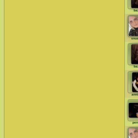
ba
snu
ba
ann
per