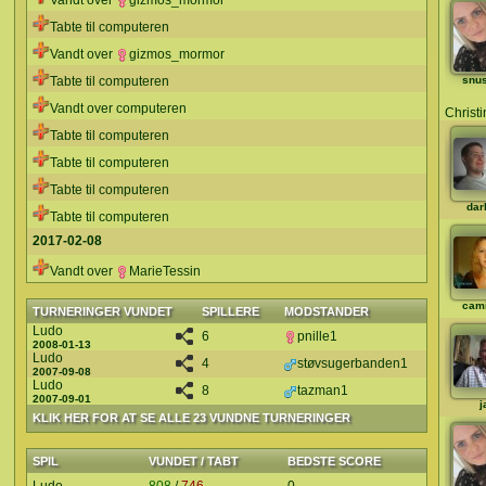
Vandt over
gizmos_mormor
Tabte til computeren
Vandt over
gizmos_mormor
Tabte til computeren
snu
Vandt over computeren
Christ
Tabte til computeren
Tabte til computeren
Tabte til computeren
dar
Tabte til computeren
2017-02-08
Vandt over
MarieTessin
cami
TURNERINGER VUNDET
SPILLERE
MODSTANDER
Ludo
6
pnille1
2008-01-13
Ludo
4
støvsugerbanden1
2007-09-08
Ludo
8
tazman1
2007-09-01
j
KLIK HER FOR AT SE ALLE 23 VUNDNE TURNERINGER
SPIL
VUNDET / TABT
BEDSTE SCORE