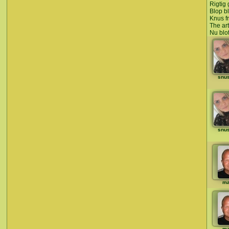
Rigtig g
Blop bl
Knus f
The art
Nu blo
snu
snu
ma
ma