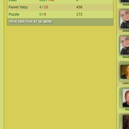
Ludo
808
/
746
0
snu
Farvet Yatzy
4
/
10
438
Puzzle
0
/
6
173
TRYK HER FOR AT SE MERE
snu
snu
cami
ma