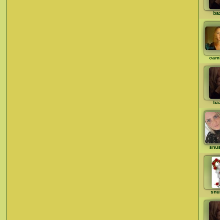
ba
cami
ba
snu
snu