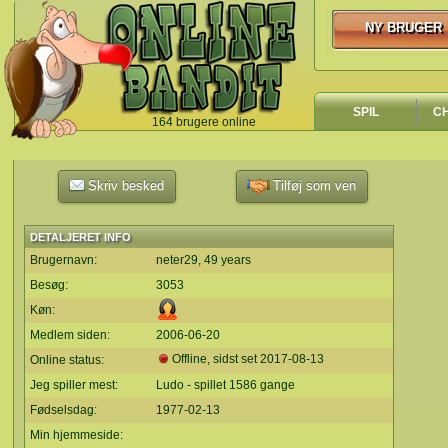
NY BRUGER
NY BRUGER
SPIL
C
164 brugere online
`
Skriv besked
Tilføj som ven
DETALJERET INFO
Brugernavn:
neter29, 49 years
Besøg:
3053
Køn:
Medlem siden:
2006-06-20
Offline, sidst set
2017-08-13
Online status:
Jeg spiller mest:
Ludo - spillet 1586 gange
Fødselsdag:
1977-02-13
Min hjemmeside: