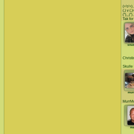
(='o'=).
(,) v (
(''),,,('
Tak fo
snu
Christi
Skulle 
mur
MurrMu
ma