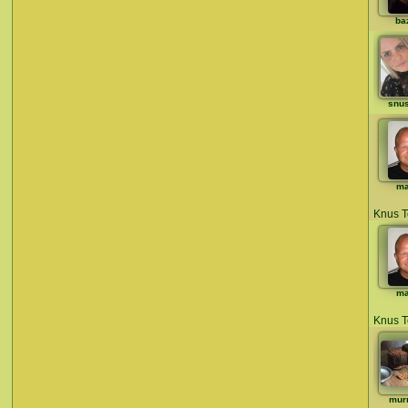
ba
snu
ma
Knus T
ma
Knus T
mur