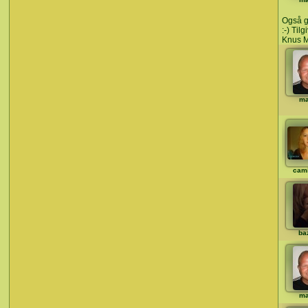
Også go
:-) Tilg
Knus M
ma
cami
ba
ma