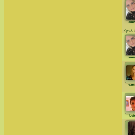
snu
Kys & kr
snu
cami
fugl