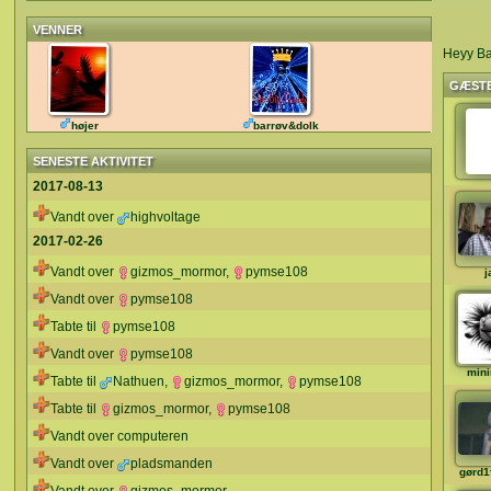
VENNER
Heyy Ban
GÆST
højer
barrøv&dolk
SENESTE AKTIVITET
2017-08-13
Vandt over
highvoltage
2017-02-26
Vandt over
gizmos_mormor
,
pymse108
j
Vandt over
pymse108
Tabte til
pymse108
Vandt over
pymse108
min
Tabte til
Nathuen
,
gizmos_mormor
,
pymse108
Tabte til
gizmos_mormor
,
pymse108
Vandt over computeren
Vandt over
pladsmanden
gørd1