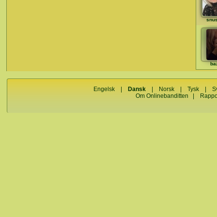
snu
ba
Engelsk
|
Dansk
|
Norsk
|
Tysk
|
S
Om Onlinebanditten
|
Rappo