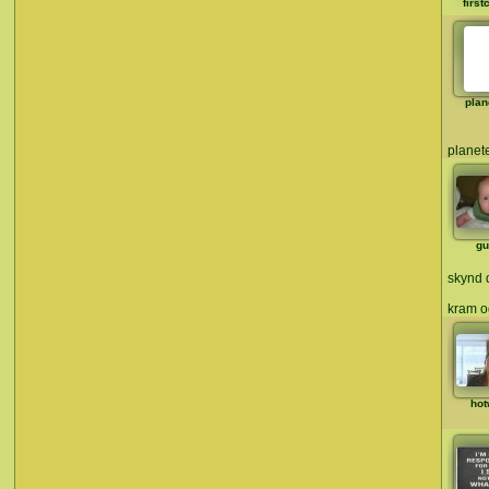
first
plan
planet
gu
skynd 
kram o
hot