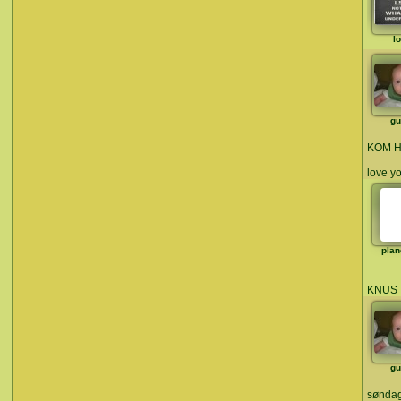
l
gu
KOM H
love y
plan
KNUS
gu
søndag