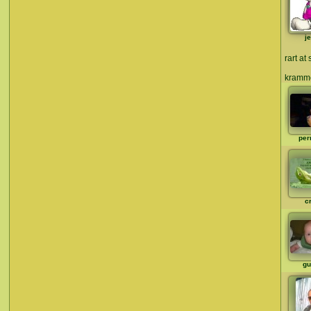
je
rart at
krammer
per
c
gu