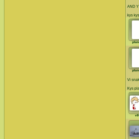
AND YE
kys kys
plan
plan
Vi sna
Kys pl
v8