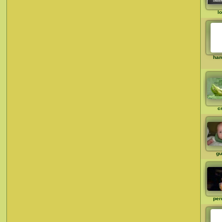
l
ha
c
gu
per