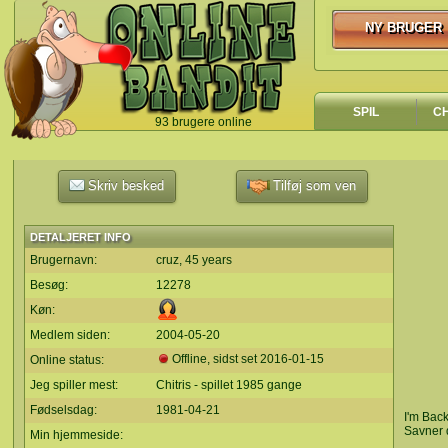
NY BRUGER
NY BRUGER
SPIL
C
93 brugere online
`
Skriv besked
Tilføj som ven
DETALJERET INFO
Brugernavn:
cruz, 45 years
Besøg:
12278
Køn:
Medlem siden:
2004-05-20
Offline, sidst set
2016-01-15
Online status:
Jeg spiller mest:
Chitris - spillet 1985 gange
Fødselsdag:
1981-04-21
I'm Back.
Savner 
Min hjemmeside: