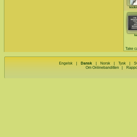
kick
l
Take ca
Engelsk
|
Dansk
|
Norsk
|
Tysk
|
S
Om Onlinebanditten
|
Rappo