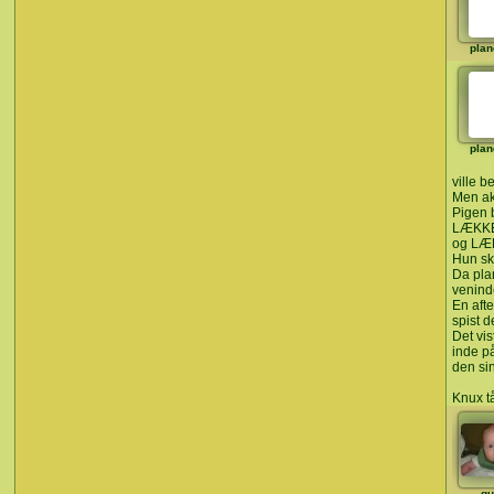
plan
plan
ville b
Men ak
Pigen 
LÆKKER
og LÆK
Hun sk
Da pla
venind
En afte
spist 
Det vi
inde p
den si
Knux 
gu