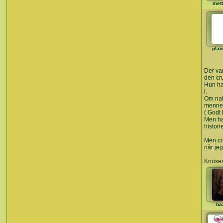
met
plan
Der va
den cr
Hun ha
i.
Om nat
mennes
( Godt
Men ha
histori
Men cr
når je
Knuxer
ba