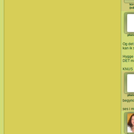
kir
(ed
plan
Og det
kan ik 
Hygge 
DET m
KNUS
plan
begyn
ses i 