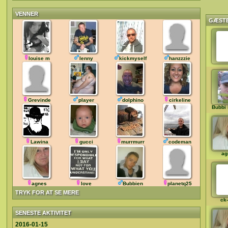
VENNER
GÆST
louise m
lenny
kickmyself
hanzzzie
Grevinde
player
dolphino
cirkeline
Bubbi 
Lawina
gucci
murrmurr
codeman
ag
agnes
love
Bubbien
planetq25
TRYK FOR AT SE MERE
ck
SENESTE AKTIVITET
2016-01-15