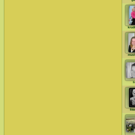
krud
musl
l
fit