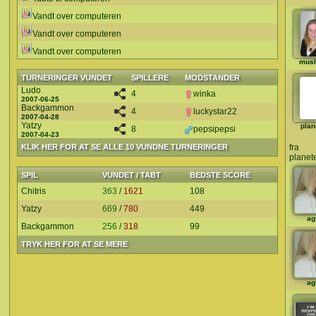
Vandt over computeren
Vandt over computeren
Vandt over computeren
musl
TURNERINGER VUNDET
SPILLERE
MODSTANDER
Ludo
4
winka
2007-06-25
Backgammon
4
luckystar22
2007-04-28
Yatzy
plan
8
pepsipepsi
2007-04-23
KLIK HER FOR AT SE ALLE 10 VUNDNE TURNERINGER
fra
planete
SPIL
VUNDET / TABT
BEDSTE SCORE
Chitris
363
/
1621
108
Yatzy
669
/
780
449
ag
Backgammon
256
/
318
99
TRYK HER FOR AT SE MERE
ag