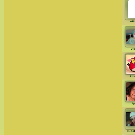
ott
vi
klu
*o
missk