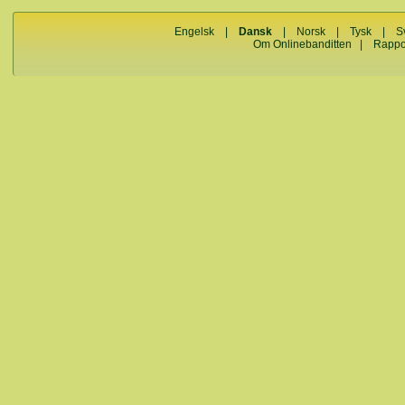
Engelsk
|
Dansk
|
Norsk
|
Tysk
|
S
Om Onlinebanditten
|
Rappo