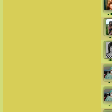
mull
ja
sa
vi
vi