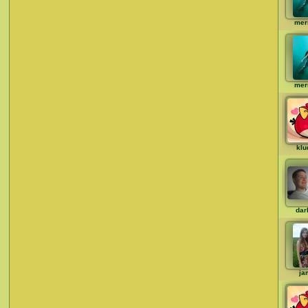
mer
mer
klu
dar
ja