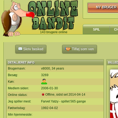
NY BRUGER
NY BRUGER
SPIL
C
143 brugere online
`
Skriv besked
Tilføj som ven
DETALJERET INFO
BILLE
Brugernavn:
v8000, 34 years
Besøg:
3269
Køn:
Medlem siden:
2006-01-30
Offline, sidst set
2014-04-14
Online status:
Jeg spiller mest:
Farvet Yatzy - spillet 565 gange
Fødselsdag:
1992-04-02
Min hjemmeside: