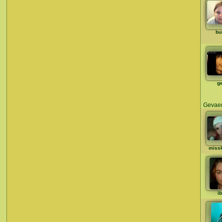
bu
g
Gevaen
missk
i