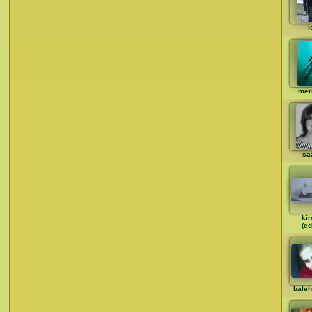
l
mer
sa
kir
(ed
bale