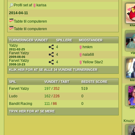
Profil set af
karisa
2014-04-11
Tabte til computeren
klu
Tabte til computeren
TURNERINGER VUNDET
SPILLERE
MODSTANDER
Yatzy
4
hmkm
2011-02-25
Farvet Yatzy
vi
4
nala68
2009-08-06
Farvet Yatzy
4
Yellow Star2
2008-10-23
KLIK HER FOR AT SE ALLE 34 VUNDNE TURNERINGER
kic
SPIL
VUNDET / TABT
BEDSTE SCORE
Farvet Yatzy
197
/
352
519
Ludo
162
/
226
0
Bandit Racing
111
/
86
0
m0
TRYK HER FOR AT SE MERE
Knuzz