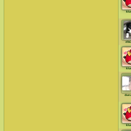
klu
zit
klu
due
klu