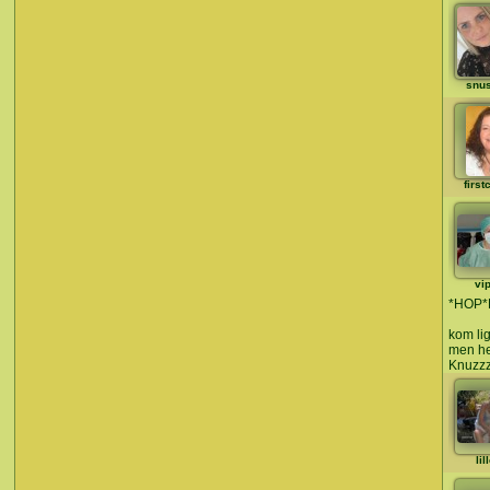
snu
first
vi
*HOP
kom lig
men hel
Knuzz
lil