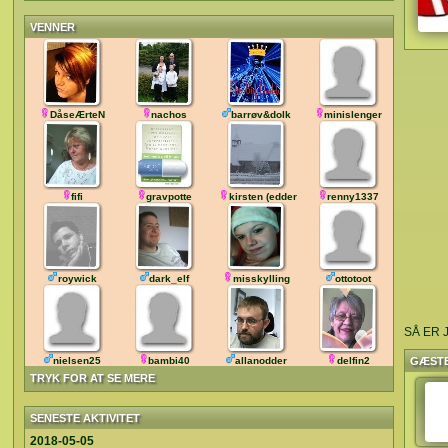
VENNER
DåseÆrteN
nachos
barrøv&dolk
minislenger
fifi
gravpotte
kirsten (edder)
renny1337
roywick
dark_elf
misskylling
ottotoot
SÅ ER 
nielsen25
bambi40
allanodder
delfin2
GÆST
TRYK FOR AT SE MERE
SENESTE AKTIVITET
2018-05-05