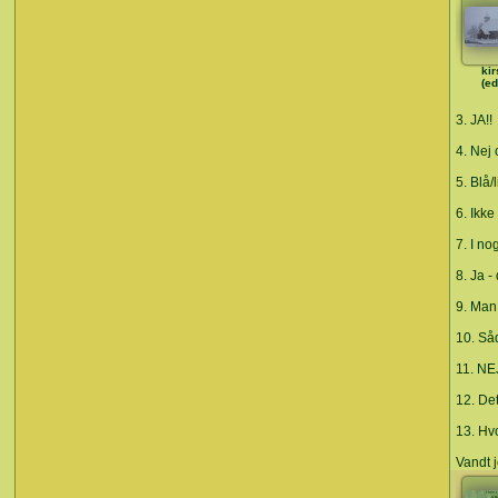
kir
(ed
3. JA!!
4. Nej 
5. Blå/l
6. Ikke
7. I no
8. Ja -
9. Man
10. Såd
11. NE
12. Det
13. Hv
Vandt 