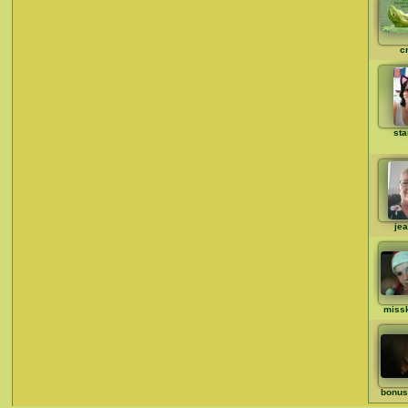
c
st
jea
missk
bonus