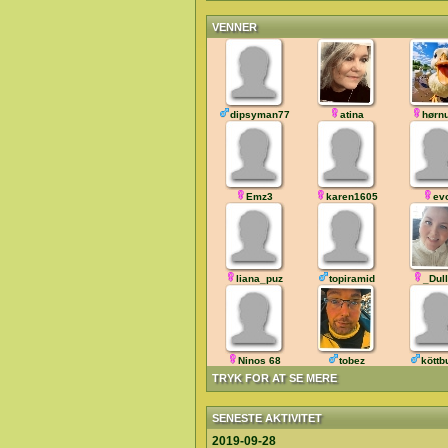
VENNER
dipsyman77
atina
hørn
Emz3
karen1605
ev
liana_puz
topiramid
_Dul
Ninos 68
tobez
köttb
TRYK FOR AT SE MERE
SENESTE AKTIVITET
2019-09-28