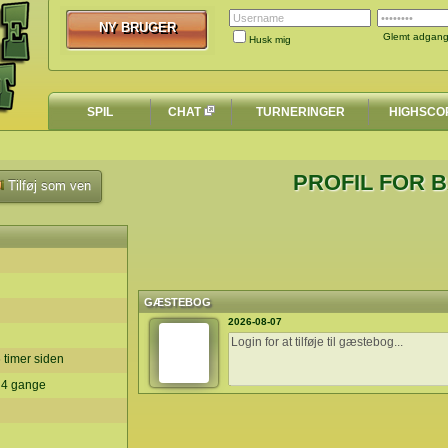
NY BRUGER
NY BRUGER
Glemt adgan
Husk mig
SPIL
CHAT
TURNERINGER
HIGHSCO
PROFIL FOR 
Tilføj som ven
GÆSTEBOG
2026-08-07
6 timer siden
t 4 gange