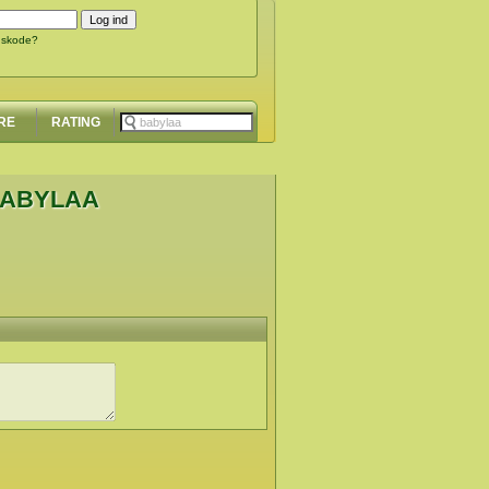
gskode?
RE
RATING
BABYLAA