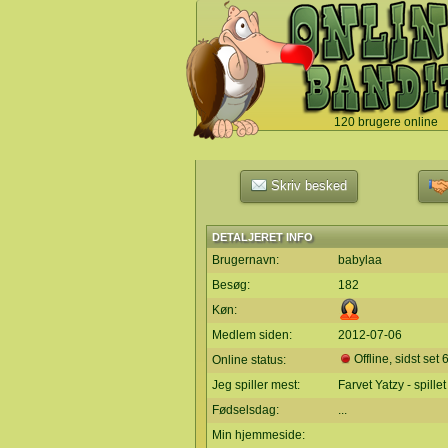
120 brugere online
`
Skriv besked
DETALJERET INFO
Brugernavn:
babylaa
Besøg:
182
Køn:
Medlem siden:
2012-07-06
Offline, sidst set 
Online status:
Jeg spiller mest:
Farvet Yatzy - spille
Fødselsdag:
...
Min hjemmeside: