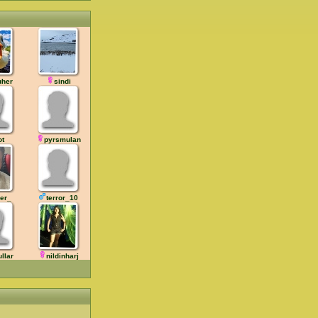
uher
sindi
ot
pyrsmulan
ler_
terror_10
ullar
nildinharj