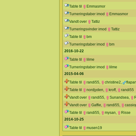
Tabte til
Emmasmor
Turneringstaber imod
Emmasmor
Vandt over
Tattiz
Turneringsvinder imod
Tattiz
Tabte til
bm
Turneringstaber imod
bm
2016-10-22
Tabte til
lilme
Turneringstaber imod
lilme
2015-04-06
Tabte til
randi55
,
christine2
,
flapa
Tabte til
nordjyden
,
kroff
,
randi55
Vandt over
randi55
,
Sunandsea
,
Vandt over
Gaffie
,
randi55
,
cassio
Tabte til
randi55
,
mysan
,
Risse
2014-10-25
Tabte til
musen19