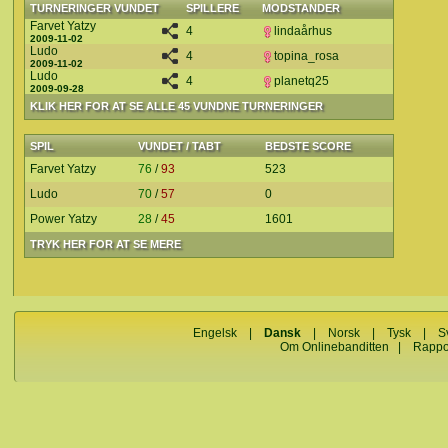
TURNERINGER VUNDET
SPILLERE
MODSTANDER
Farvet Yatzy
4
lindaårhus
2009-11-02
Ludo
4
topina_rosa
2009-11-02
Ludo
4
planetq25
2009-09-28
KLIK HER FOR AT SE ALLE 45 VUNDNE TURNERINGER
SPIL
VUNDET / TABT
BEDSTE SCORE
Farvet Yatzy
76
/
93
523
Ludo
70
/
57
0
Power Yatzy
28
/
45
1601
TRYK HER FOR AT SE MERE
Engelsk
|
Dansk
|
Norsk
|
Tysk
|
S
Om Onlinebanditten
|
Rappo