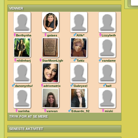
VENNER
Berthynha
gataes
Alife*
Lizzybeth
nildinharj
StarMoonLight
Tattiz
vandame
danonynhu!
adrixmatrix
Gabryeel
ball
sarinha
vanvan
Eduardo_92
miski
TRYK FOR AT SE MERE
SENESTE AKTIVITET