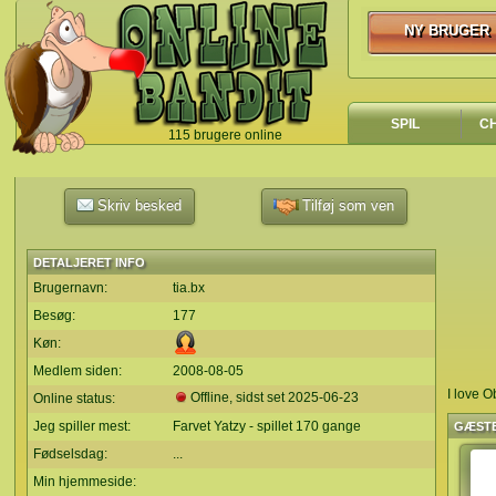
NY BRUGER
NY BRUGER
SPIL
C
115 brugere online
`
Skriv besked
Tilføj som ven
DETALJERET INFO
Brugernavn:
tia.bx
Besøg:
177
Køn:
Medlem siden:
2008-08-05
I love O
Offline, sidst set
2025-06-23
Online status:
Jeg spiller mest:
Farvet Yatzy - spillet 170 gange
GÆST
Fødselsdag:
...
Min hjemmeside: