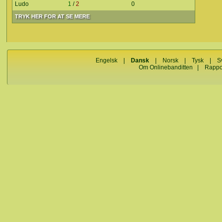
Ludo
1
/
2
0
TRYK HER FOR AT SE MERE
Engelsk
|
Dansk
|
Norsk
|
Tysk
|
S
Om Onlinebanditten
|
Rappo