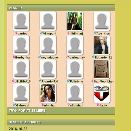
VENNER
dardos
*Gasper*
nildinharj
Ace_kiss
Berthynha
soytudueno
^carlottina^
Eduardo_92
LELINHA10
Ricardo RN
Felisbino
StarMoonLight
Gabryeel
nininha
silvinha*
tia.bx
TRYK FOR AT SE MERE
SENESTE AKTIVITET
2016-10-23