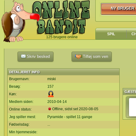
NY BRUGER
NY BRUGER
SPIL
C
125 brugere online
`
Skriv besked
Tilføj som ven
DETALJERET INFO
Brugernavn:
miski
Besøg:
157
GÆST
Køn:
Medlem siden:
2010-04-14
Offline, sidst set
2020-08-05
Online status:
Jeg spiller mest:
Pyramide - spillet 11 gange
Fødselsdag:
...
Min hjemmeside: