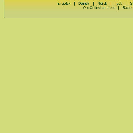
Engelsk
|
Dansk
|
Norsk
|
Tysk
|
S
Om Onlinebanditten
|
Rappo