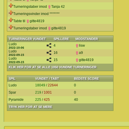
Turneringstaber imod
Tanja 42
Turneringsvinder imod *******
Tabte til
gitte4819
Turneringstaber imod
gitte4819
TURNERINGER VUNDET
SPILLERE
MODSTANDER
Ludo
4
lisw
2022-10-06
Ludo
16
a9
2022-09-15
Ludo
15
gitte4819
2022-09-15
KLIK HER FOR AT SE ALLE 1050 VUNDNE TURNERINGER
SPIL
VUNDET / TABT
BEDSTE SCORE
Ludo
18049
/
22644
0
Spar
219
/
1001
0
Pyramide
225
/
425
40
TRYK HER FOR AT SE MERE