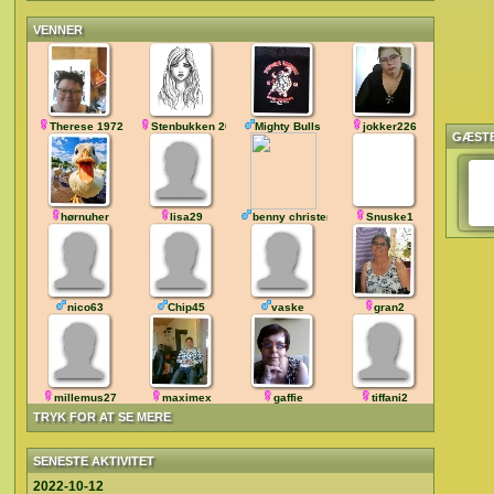
VENNER
Therese 1972
Stenbukken 2021
Mighty Bulls
jokker226
GÆST
hørnuher
lisa29
benny christense
Snuske1
nico63
Chip45
vaske
gran2
millemus27
maximex
gaffie
tiffani2
TRYK FOR AT SE MERE
SENESTE AKTIVITET
2022-10-12