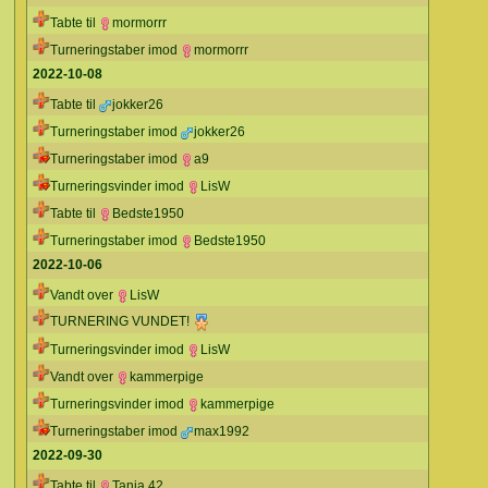
Tabte til
mormorrr
Turneringstaber imod
mormorrr
2022-10-08
Tabte til
jokker26
Turneringstaber imod
jokker26
Turneringstaber imod
a9
Turneringsvinder imod
LisW
Tabte til
Bedste1950
Turneringstaber imod
Bedste1950
2022-10-06
Vandt over
LisW
TURNERING VUNDET!
Turneringsvinder imod
LisW
Vandt over
kammerpige
Turneringsvinder imod
kammerpige
Turneringstaber imod
max1992
2022-09-30
Tabte til
Tanja 42