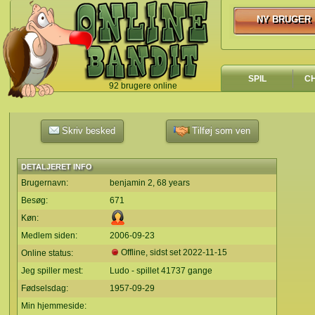
NY BRUGER
NY BRUGER
SPIL
C
92 brugere online
`
Skriv besked
Tilføj som ven
DETALJERET INFO
Brugernavn:
benjamin 2, 68 years
Besøg:
671
Køn:
Medlem siden:
2006-09-23
Offline, sidst set
2022-11-15
Online status:
Jeg spiller mest:
Ludo - spillet 41737 gange
Fødselsdag:
1957-09-29
Min hjemmeside: