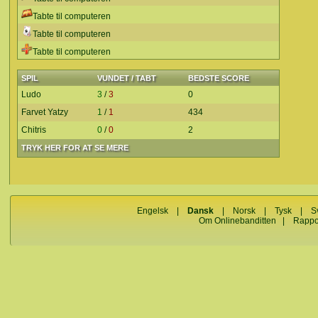
Tabte til computeren
Tabte til computeren
Tabte til computeren
SPIL
VUNDET / TABT
BEDSTE SCORE
Ludo
3
/
3
0
Farvet Yatzy
1
/
1
434
Chitris
0
/
0
2
TRYK HER FOR AT SE MERE
Engelsk
|
Dansk
|
Norsk
|
Tysk
|
S
Om Onlinebanditten
|
Rappo