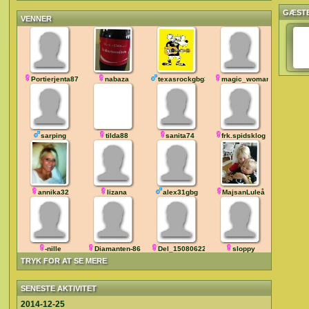
GÆST
VENNER
Portierjenta87
nabaza
texasrockgbg32
magic_woman
sarping
tilda88
sanita74
frk.spidsklog
annika32
lizana
alex31gbg
MajsanLuleå
-nille
Diamanten-86
Del_150806225808
sloppy
TRYK FOR AT SE MERE
SENESTE AKTIVITET
2014-12-25