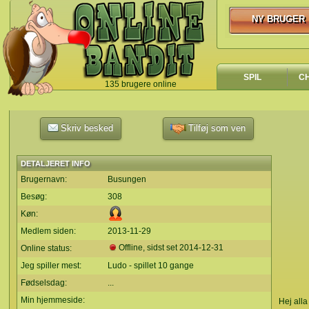
NY BRUGER
NY BRUGER
SPIL
C
135 brugere online
`
Skriv besked
Tilføj som ven
DETALJERET INFO
Brugernavn:
Busungen
Besøg:
308
Køn:
Medlem siden:
2013-11-29
Offline, sidst set
2014-12-31
Online status:
Jeg spiller mest:
Ludo - spillet 10 gange
Fødselsdag:
...
Min hjemmeside:
Hej alla