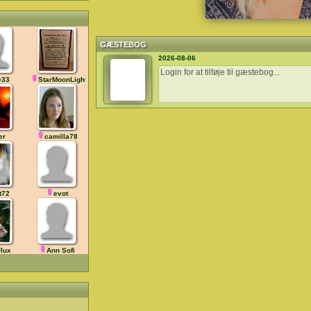
GÆSTEBOG
2026-08-06
e33
StarMoonLight
er
camilla78
it72
evot
lux
Ann Sofi