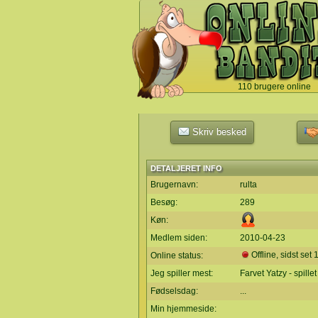
110 brugere online
`
Skriv besked
DETALJERET INFO
Brugernavn:
rulta
Besøg:
289
Køn:
Medlem siden:
2010-04-23
Offline, sidst set
Online status:
Jeg spiller mest:
Farvet Yatzy - spille
Fødselsdag:
...
Min hjemmeside: