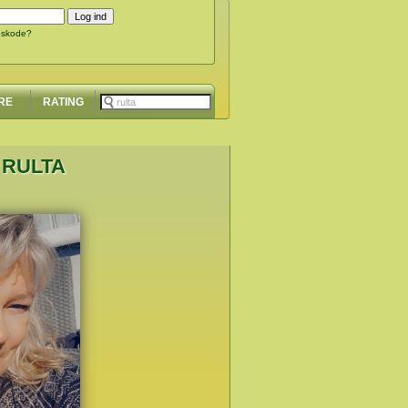
gskode?
RE
RATING
 RULTA