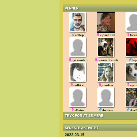
VENNER
rollep
vipse1966
forc
pyrsmulan
queen dracula
høj
nelliken
josefine
spir
xEviex
rhatlem
HuxF
TRYK FOR AT SE MERE
SENESTE AKTIVITET
2022-03-15