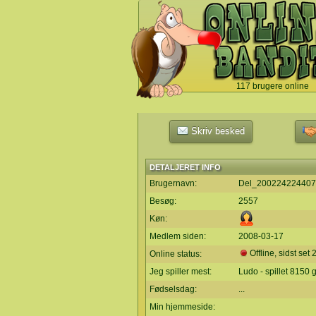
117 brugere online
`
Skriv besked
DETALJERET INFO
Brugernavn:
Del_200224224407
Besøg:
2557
Køn:
Medlem siden:
2008-03-17
Offline, sidst set
Online status:
Jeg spiller mest:
Ludo - spillet 8150
Fødselsdag:
...
Min hjemmeside: