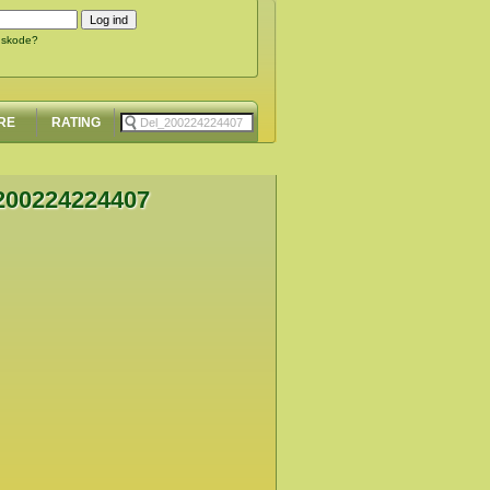
gskode?
RE
RATING
00224224407