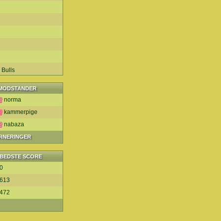
 Bulls
MODSTANDER
norma
kammerpige
nabaza
URNERINGER
BEDSTE SCORE
0
613
472