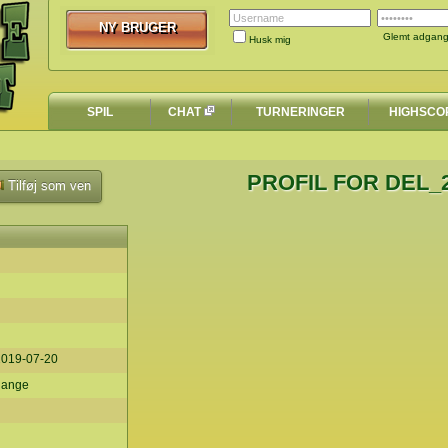
NY BRUGER
NY BRUGER
Glemt adgan
Husk mig
SPIL
CHAT
TURNERINGER
HIGHSCO
PROFIL FOR DEL_2
Tilføj som ven
2019-07-20
 gange