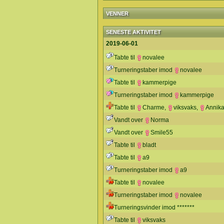
VENNER
SENESTE AKTIVITET
2019-06-01
Tabte til
novalee
Turneringstaber imod
novalee
Tabte til
kammerpige
Turneringstaber imod
kammerpige
Tabte til
Charme
,
viksvaks
,
Annik
Vandt over
Norma
Vandt over
Smile55
Tabte til
bladt
Tabte til
a9
Turneringstaber imod
a9
Tabte til
novalee
Turneringstaber imod
novalee
Turneringsvinder imod *******
Tabte til
viksvaks