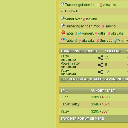
Turneringstaber imod
viksvaks
2019-05-31
Vandt over
isavind
Turneringsvinder imod
isavind
Tabte til
kongert
,
gittis
,
viksvaks
Tabte til
viksvaks
,
Smile55
,
Mighty
TURNERINGER VUNDET
SPILLERE
Yatzy
11
2019-05-22
Power Yatzy
5
2019-05-18
Yatzy
12
2019-05-16
KLIK HER FOR AT SE ALLE 964 VUNDNE T
SPIL
VUNDET / TABT
Ludo
3389
/
4698
Farvet Yatzy
3346
/
4374
Yatzy
3295
/
3674
TRYK HER FOR AT SE MERE