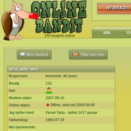
NY BRUGER
NY BRUGER
SPIL
C
155 brugere online
`
Skriv besked
Tilføj som ven
DETALJERET INFO
Brugernavn:
brianelvin, 46 years
Besøg:
216
Køn:
Medlem siden:
2007-08-10
Offline, sidst set
2009-08-06
Online status:
Jeg spiller mest:
Farvet Yatzy - spillet 1417 gange
Fødselsdag:
1980-07-18
Min hjemmeside: