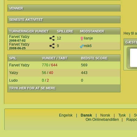
VENNER
SENESTE AKTIVITET
TURNERINGER VUNDET
SPILLERE
MODSTANDER
Hey til 
Farvet Yatzy
12
lianje
2008-07-02
GÆST
Farvet Yatzy
9
mik6
2008-06-25
SPIL
VUNDET / TABT
BEDSTE SCORE
Farvet Yatzy
770
/
644
569
Yatzy
56
/
40
443
Ludo
0
/
2
0
TRYK HER FOR AT SE MERE
Engelsk
|
Dansk
|
Norsk
|
Tysk
|
S
Om Onlinebanditten
|
Rappo