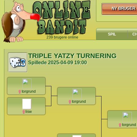
NY BRUGER
NY BRUGER
SPIL
C
239 brugere online
`
TRIPLE YATZY TURNERING
Spillede
2025-04-09 19:00
torgrund
torgrund
lisw
torgrund