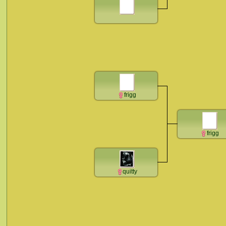
frigg
frigg
quitty