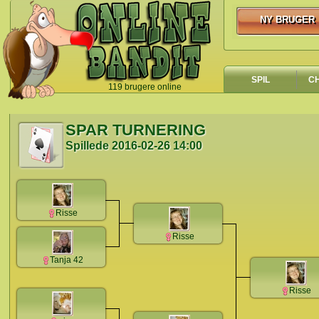
NY BRUGER
NY BRUGER
SPIL
C
119 brugere online
`
SPAR TURNERING
Spillede
2016-02-26 14:00
Risse
Risse
Tanja 42
Risse