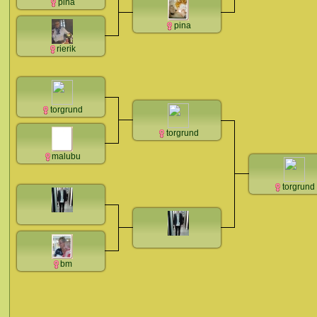
pina
pina
rierik
torgrund
torgrund
malubu
torgrund
bm